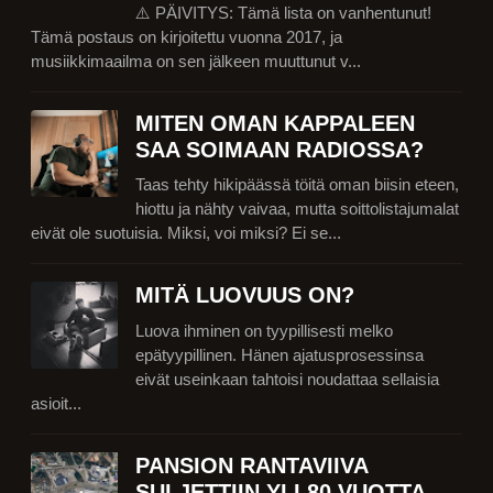
⚠️ PÄIVITYS: Tämä lista on vanhentunut!
Tämä postaus on kirjoitettu vuonna 2017, ja
musiikkimaailma on sen jälkeen muuttunut v...
MITEN OMAN KAPPALEEN
SAA SOIMAAN RADIOSSA?
Taas tehty hikipäässä töitä oman biisin eteen,
hiottu ja nähty vaivaa, mutta soittolistajumalat
eivät ole suotuisia. Miksi, voi miksi? Ei se...
MITÄ LUOVUUS ON?
Luova ihminen on tyypillisesti melko
epätyypillinen. Hänen ajatusprosessinsa
eivät useinkaan tahtoisi noudattaa sellaisia
asioit...
PANSION RANTAVIIVA
SULJETTIIN YLI 80 VUOTTA