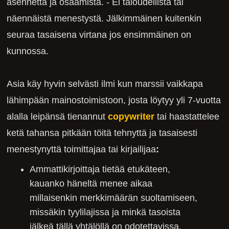
asennetta ja osaamista. - Ei taloudellista tai
näennäistä menestystä. Jälkimmäinen kuitenkin
seuraa tasaisena virtana jos ensimmäinen on
kunnossa.
Asia käy hyvin selvästi ilmi kun marssii vaikkapa
lähimpään mainostoimistoon, josta löytyy yli 7-vuotta
alalla leipänsä tienannut
copywriter
tai haastattelee
ketä tahansa pitkään töitä tehnyttä ja tasaisesti
menestynyttä toimittajaa tai kirjailijaa
:
Ammattikirjoittaja tietää etukäteen,
kauanko häneltä menee aikaa
millaisenkin merkkimäärän suoltamiseen,
missäkin tyylilajissa ja minkä tasoista
jälkeä tällä yhtälöllä on odotettavissa.