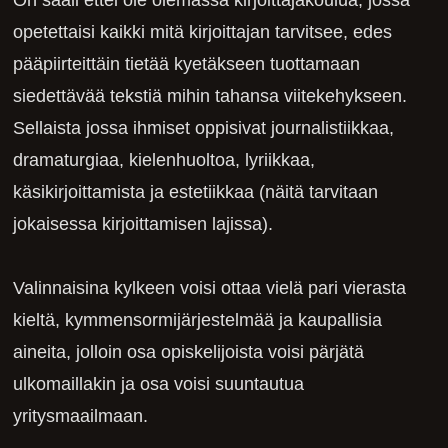
On sääli ettei ole olemassa kirjoittajakoulua, jossa
opetettaisi kaikki mitä kirjoittajan tarvitsee, edes
pääpiirteittäin tietää kyetäkseen tuottamaan
siedettävää tekstiä mihin tahansa viitekehykseen.
Sellaista jossa ihmiset oppisivat journalistiikkaa,
dramaturgiaa, kielenhuoltoa, lyriikkaa,
käsikirjoittamista ja estetiikkaa (näitä tarvitaan
jokaisessa kirjoittamisen lajissa).
Valinnaisina kylkeen voisi ottaa vielä pari vierasta
kieltä, kymmensormijärjestelmää ja kaupallisia
aineita, jolloin osa opiskelijoista voisi pärjätä
ulkomaillakin ja osa voisi suuntautua
yritysmaailmaan.