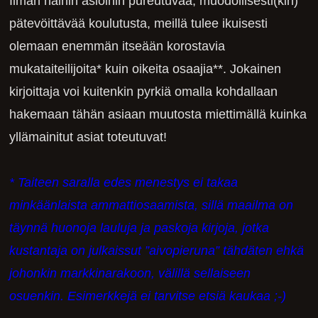
Ilman näihin asioihin pureutuvaa, muodollisesti(kin)
pätevöittävää koulutusta, meillä tulee ikuisesti
olemaan enemmän itseään korostavia
mukataiteilijoita* kuin oikeita osaajia**. Jokainen
kirjoittaja voi kuitenkin pyrkiä omalla kohdallaan
hakemaan tähän asiaan muutosta miettimällä kuinka
yllämainitut asiat toteutuvat!
* Taiteen saralla edes menestys ei takaa
minkäänlaista ammattiosaamista, sillä maailma on
täynnä huonoja lauluja ja paskoja kirjoja, jotka
kustantaja on julkaissut ”aivopieruna” tähdäten ehkä
johonkin markkinarakoon, välillä sellaiseen
osuenkin. Esimerkkejä ei tarvitse etsiä kaukaa ;-)