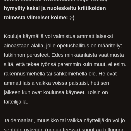
hymyilty kaksi ja nuoleskeltu kriitikoiden
toimesta viimeiset kolme! ;-)
Kouluja käymällä voi valmistua ammattilaiseksi
ainoastaan alalla, jolle opetushallitus on määritellyt
tutkinnon perusteet. Edes minkäänlaista vaatimusta
siitä, että tekee työnsä paremmin kuin muut, ei esim.
rakennusmiehellä tai sähkömiehellä ole. He ovat
ammattilaisia vaikka voissa paistaisi, heti sen
jälkeen kun ovat koulunsa käyneet. Toisin on
taiteilijalla.
Taidemaalari, muusikko tai vaikka näyttelijäkin voi jo
sentään nykyään (periaatteessa) suorittaa tutkinnon,