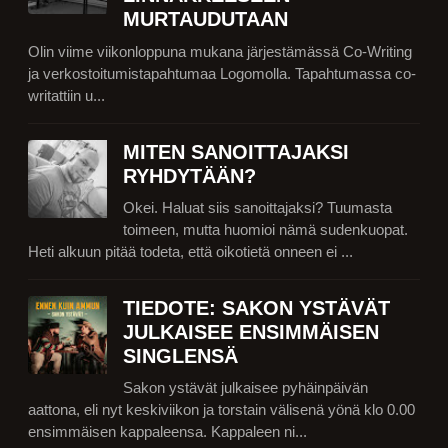
MURTAUDUTAAN
Olin viime viikonloppuna mukana järjestämässä Co-Writing
ja verkostoitumistapahtumaa Logomolla. Tapahtumassa co-
writattiin u...
MITEN SANOITTAJAKSI
RYHDYTÄÄN?
Okei. Haluat siis sanoittajaksi? Tuumasta
toimeen, mutta huomioi nämä sudenkuopat.
Heti alkuun pitää todeta, että oikotietä onneen ei ...
TIEDOTE: SAKON YSTÄVÄT
JULKAISEE ENSIMMÄISEN
SINGLENSÄ
Sakon ystävät julkaisee pyhäinpäivän
aattona, eli nyt keskiviikon ja torstain välisenä yönä klo 0.00
ensimmäisen kappaleensa. Kappaleen ni...