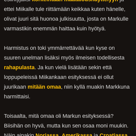
ettei Miikalle tule riittämään keikkaa kuten hänelle,
olivat juuri sitä huonoa julkisuutta, josta on Markulle
varmastikin enemmän haittaa kuin hyötyä.
Harmistus on toki ymmärrettävää kun kyse on
suuren unelman lisäksi myös ilmeisen todellisesta
rahapulasta
. Ja kun vielä lisätään sekin että
loppupeleissä Miikankaan esityksessä ei ollut
juurikaan
mitään omaa
, niin kyllä muakin Markkuna
harmittaisi.
Toisaalta, mitä omaa oli Markun esityksessä?
Biisihän on hyvä, mutta kun sen osaa moni muukin.
Näin ainakin
Norjassa
,
Amerikassa
ja
Croatiassa
.