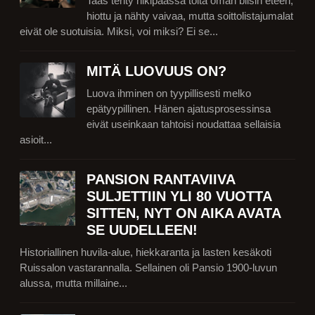
Taas tehty hikipäässä töitä oman biisin eteen,
hiottu ja nähty vaivaa, mutta soittolistajumalat
eivät ole suotuisia. Miksi, voi miksi? Ei se...
MITÄ LUOVUUS ON?
Luova ihminen on tyypillisesti melko
epätyypillinen. Hänen ajatusprosessinsa
eivät useinkaan tahtoisi noudattaa sellaisia
asioit...
PANSION RANTAVIIVA
SULJETTIIN YLI 80 VUOTTA
SITTEN, NYT ON AIKA AVATA
SE UUDELLEEN!
Historiallinen huvila-alue, hiekkaranta ja lasten kesäkoti
Ruissalon vastarannalla. Sellainen oli Pansio 1900-luvun
alussa, mutta millaine...