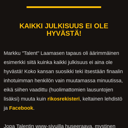
KAIKKI JULKISUUS EI OLE
HYVÄSTÄ!
Markku "Talent" Laamasen tapaus oli äärimmäinen
esimerkki siitä kuinka kaikki julkisuus ei aina ole
hyvästä! Koko kansan suosikki teki itsestään finaalin
inhotuimman henkilön vain muutamassa minuutissa,
eikä siihen vaadittu (huolimattomien lausuntojen
lisäksi) muuta kuin
rikosrekisteri
, keltainen lehdistö
ja
Facebook
.
Jopa Talentin www-sivuilla huseeraava, mystinen