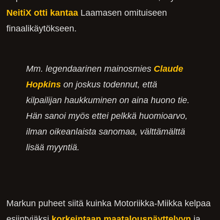
NeitiX otti kantaa
Laamasen omituiseen
finaalikäytökseen.
Mm. legendaarinen mainosmies
Claude
Hopkins
on joskus todennut, että
kilpailijan haukkuminen on aina huono tie.
Hän sanoi myös ettei pelkkä huomioarvo,
ilman oikeanlaista sanomaa, välttämälttä
lisää myyntiä.
Markun puheet siitä kuinka Motoriikka-Miikka kelpaa
esiintyjäksi
korkeintaan maatalousnäyttelyyn
ja