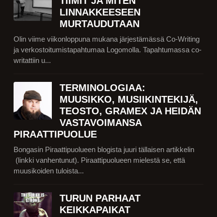
TIIMIT JA MITEN
LINNAKKEESEEN
MURTAUDUTAAN
Olin viime viikonloppuna mukana järjestämässä Co-Writing
ja verkostoitumistapahtumaa Logomolla. Tapahtumassa co-
writattiin u...
TERMINOLOGIAA:
MUUSIKKO, MUSIIKINTEKIJÄ,
TEOSTO, GRAMEX JA HEIDÄN
VASTAVOIMANSA
PIRAATTIPUOLUE
Bongasin Piraattipuolueen blogista juuri tällaisen artikkelin
(linkki vanhentunut). Piraattipuolueen mielestä se, että
muusikoiden tuloista...
TURUN PARHAAT
KEIKKAPAIKAT